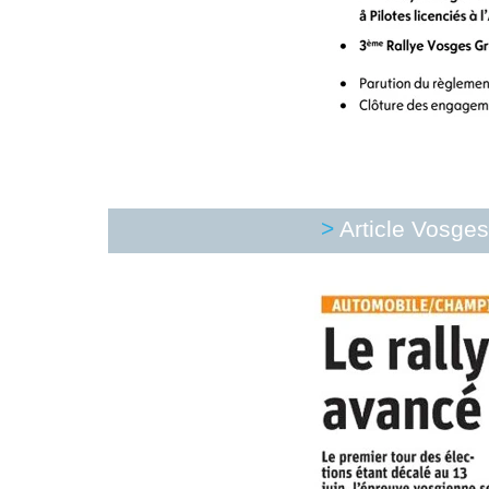
>
Article Vosge