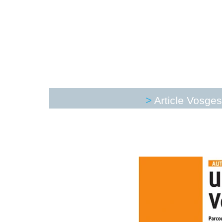
>
Article Vosge