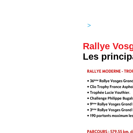
>
Info Media
Rallye Vosg
Les princi